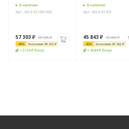
В наличии
В наличии
Арт.: VIG-E-011001300
Арт.: VIG-E-01303
57 303
₽
45 843
₽
95 505
₽
76 405
₽
-
40
%
Экономия
38 202
₽
-
40
%
Экономия
30 562
₽
+ 5730 ₽ бонус
+ 4584 ₽ бонус