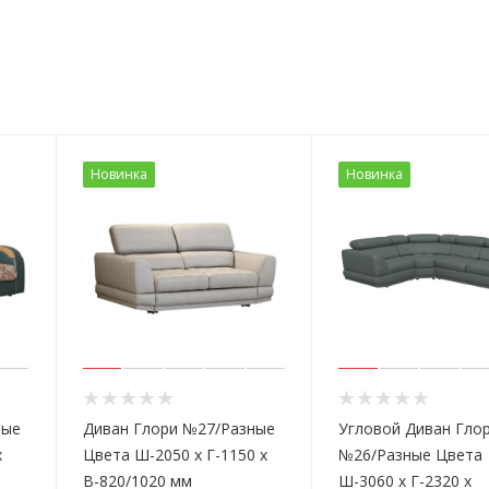
Новинка
Новинка
ные
Диван Глори №27/Разные
Угловой Диван Гло
х
Цвета Ш-2050 х Г-1150 х
№26/Разные Цвета
В-820/1020 мм
Ш-3060 х Г-2320 х