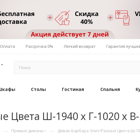
Оплата
Рассрочка 0%
Легкий возврат
Гарантия лучше
Шкафы
Столы
Гостиная
Спальня
К
е Цвета Ш-1940 х Г-1020 х В
—
—
Прямые диваны
Диван Барбара Элит/Разные Цвета Ш-1940