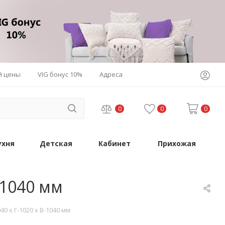
й цены
VIG бонус 10%
Адреса
0
0
0
ухня
Детская
Кабинет
Прихожая
-1040 мм
 х Г-1020 х В-1040 мм