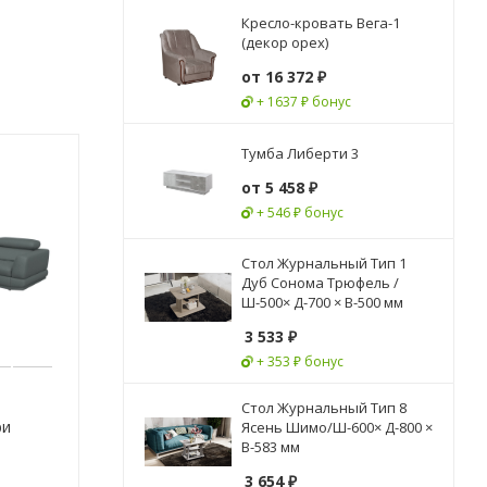
Кресло-кровать Вега-1
(декор орех)
от
16 372 ₽
+ 1637 ₽ бонус
Тумба Либерти 3
от
5 458 ₽
+ 546 ₽ бонус
Стол Журнальный Тип 1
Дуб Сонома Трюфель /
Ш-500× Д-700 × В-500 мм
3 533
₽
+ 353 ₽ бонус
Стол Журнальный Тип 8
ри
Ясень Шимо/Ш-600× Д-800 ×
В-583 мм
3 654
₽