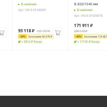
В-820/1040 мм
В наличии
Арт.: VIG-E-01346301
В наличии
Арт.: VIG-E-01034578
171 911
₽
93 118
₽
155 197
₽
286 518
₽
-
40
%
Экономия
62 079
₽
-
40
%
Экономия
114 60
+ 9312 ₽ бонус
+ 17191 ₽ бонус