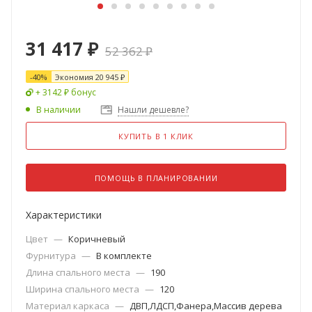
31 417
₽
52 362
₽
-
40
%
Экономия
20 945
₽
+ 3142 ₽ бонус
В наличии
Нашли дешевле?
КУПИТЬ В 1 КЛИК
ПОМОЩЬ В ПЛАНИРОВАНИИ
Характеристики
Цвет
—
Коричневый
Фурнитура
—
В комплекте
Длина спального места
—
190
Ширина спального места
—
120
Материал каркаса
—
ДВП,ЛДСП,Фанера,Массив дерева