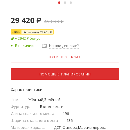
29 420
₽
49 033
₽
-
40
%
Экономия
19 613
₽
+ 2942 ₽ бонус
В наличии
Нашли дешевле?
КУПИТЬ В 1 КЛИК
ПОМОЩЬ В ПЛАНИРОВАНИИ
Характеристики
Цвет
—
Жёлтый,Зелёный
Фурнитура
—
В комплекте
Длина спального места
—
196
Ширина спального места
—
136
Материал каркаса
—
ДСП,Фанера,Массив дерева