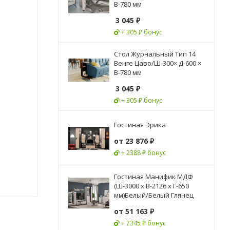
В-780 мм
3 045
₽
+ 305 ₽ бонус
Стол Журнальный Тип 14
Венге Цаво/Ш-300× Д-600 ×
В-780 мм
3 045
₽
+ 305 ₽ бонус
Гостиная Эрика
от
23 876 ₽
+ 2388 ₽ бонус
Гостиная Манифик МДФ
(Ш-3000 x В-2126 x Г-650
мм)Белый/Белый Глянец
от
51 163 ₽
+ 7345 ₽ бонус