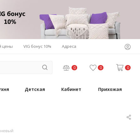
й цены
VIG бонус 10%
Адреса
0
0
0
ухня
Детская
Кабинет
Прихожая
чневый