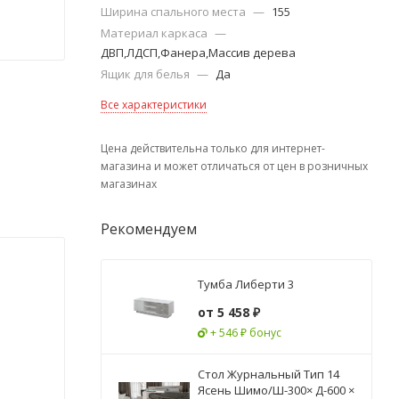
Ширина спального места
—
155
Материал каркаса
—
ДВП,ЛДСП,Фанера,Массив дерева
Ящик для белья
—
Да
Все характеристики
Цена действительна только для интернет-
магазина и может отличаться от цен в розничных
магазинах
Рекомендуем
Тумба Либерти 3
от
5 458 ₽
+ 546 ₽ бонус
Стол Журнальный Тип 14
Ясень Шимо/Ш-300× Д-600 ×