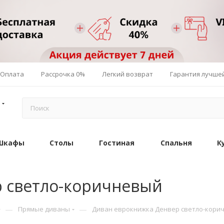
Оплата
Рассрочка 0%
Легкий возврат
Гарантия лучше
Шкафы
Столы
Гостиная
Спальня
К
 светло-коричневый
—
—
Прямые диваны
Диван еврокнижка Денвер светло-кори