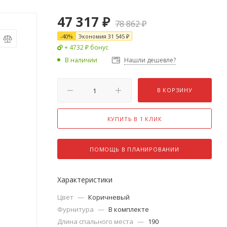
47 317
₽
78 862
₽
-
40
%
Экономия
31 545
₽
+ 4732 ₽ бонус
В наличии
Нашли дешевле?
В КОРЗИНУ
КУПИТЬ В 1 КЛИК
ПОМОЩЬ В ПЛАНИРОВАНИИ
Характеристики
Цвет
—
Коричневый
Фурнитура
—
В комплекте
Длина спального места
—
190