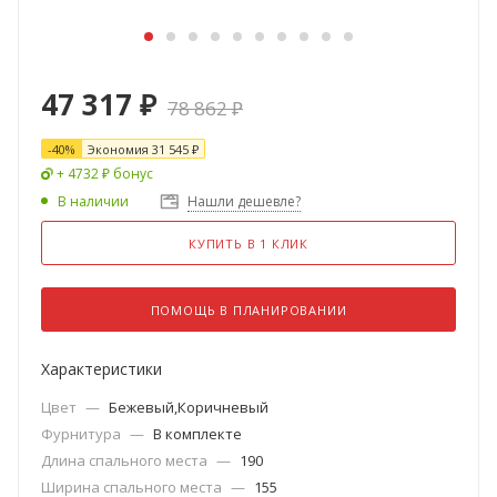
47 317
₽
78 862
₽
-
40
%
Экономия
31 545
₽
+ 4732 ₽ бонус
В наличии
Нашли дешевле?
КУПИТЬ В 1 КЛИК
ПОМОЩЬ В ПЛАНИРОВАНИИ
Характеристики
Цвет
—
Бежевый,Коричневый
Фурнитура
—
В комплекте
Длина спального места
—
190
Ширина спального места
—
155