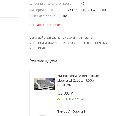
Ширина спального места
—
140
Материал каркаса
—
ДСП,ДВП,ЛДСП,Фанера
Ящик для белья
—
Да
Все характеристики
Цена действительна только для интернет-
магазина и может отличаться от цен в розничных
магазинах
Рекомендуем
Диван Вена №36/Разные
Цвета Ш-2250 х Г-950 х
В-930 мм
53 995
₽
+ 5400 ₽ бонус
Тумба Либерти 3