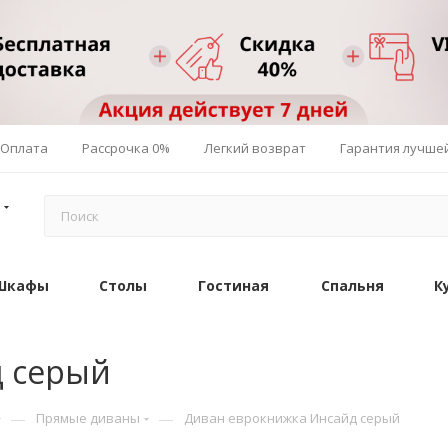
Оплата
Рассрочка 0%
Легкий возврат
Гарантия лучше
Шкафы
Столы
Гостиная
Спальня
К
д серый
—
—
Прямые диваны
Диван еврокнижка Инсайд серый