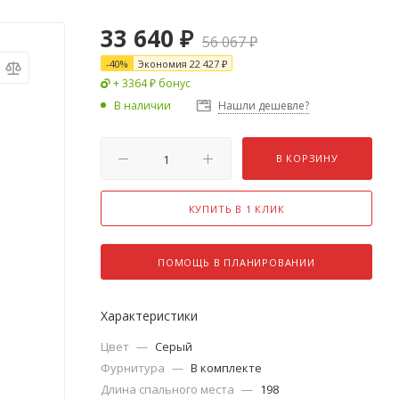
33 640
₽
56 067
₽
-
40
%
Экономия
22 427
₽
+ 3364 ₽ бонус
В наличии
Нашли дешевле?
В КОРЗИНУ
КУПИТЬ В 1 КЛИК
ПОМОЩЬ В ПЛАНИРОВАНИИ
Характеристики
Цвет
—
Серый
Фурнитура
—
В комплекте
Длина спального места
—
198