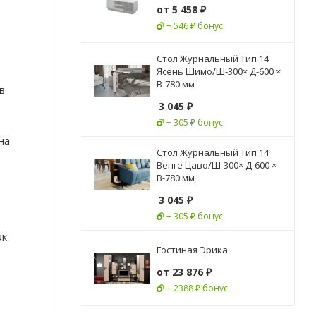
от
5 458 ₽
+ 546 ₽ бонус
Стол Журнальный Тип 14
Ясень Шимо/Ш-300× Д-600 ×
В-780 мм
в
3 045
₽
+ 305 ₽ бонус
на
Стол Журнальный Тип 14
Венге Цаво/Ш-300× Д-600 ×
В-780 мм
3 045
₽
+ 305 ₽ бонус
ок
Гостиная Эрика
от
23 876 ₽
+ 2388 ₽ бонус