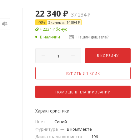
22 340
₽
37 234
₽
-
40
%
Экономия
14 894
₽
+ 2234 ₽ бонус
В наличии
Нашли дешевле?
В КОРЗИНУ
КУПИТЬ В 1 КЛИК
ПОМОЩЬ В ПЛАНИРОВАНИИ
Характеристики
Цвет
—
Синий
Фурнитура
—
В комплекте
Длина спального места
—
196