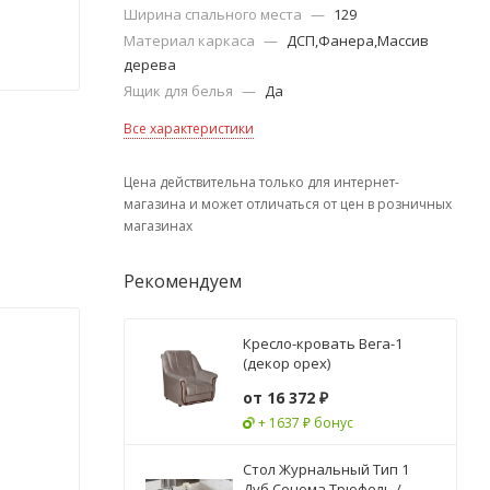
Ширина спального места
—
129
Материал каркаса
—
ДСП,Фанера,Массив
дерева
Ящик для белья
—
Да
Все характеристики
Цена действительна только для интернет-
магазина и может отличаться от цен в розничных
магазинах
Рекомендуем
Кресло-кровать Вега-1
(декор орех)
от
16 372 ₽
+ 1637 ₽ бонус
Стол Журнальный Тип 1
Дуб Сонома Трюфель /