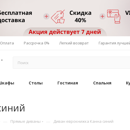
Оплата
Рассрочка 0%
Легкий возврат
Гарантия лучше
Шкафы
Столы
Гостиная
Спальня
К
синий
—
—
Прямые диваны
Диван еврокнижка Канна синий