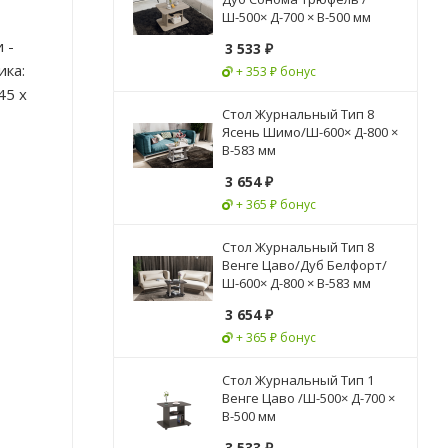
Ш-500× Д-700 × В-500 мм
 -
3 533
₽
ика:
+ 353 ₽ бонус
45 х
Стол Журнальный Тип 8
Ясень Шимо/Ш-600× Д-800 ×
В-583 мм
3 654
₽
+ 365 ₽ бонус
Стол Журнальный Тип 8
Венге Цаво/Дуб Белфорт/
Ш-600× Д-800 × В-583 мм
3 654
₽
+ 365 ₽ бонус
Стол Журнальный Тип 1
Венге Цаво /Ш-500× Д-700 ×
В-500 мм
3 533
₽