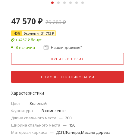
47 570
₽
79 283
₽
-
40
%
Экономия
31 713
₽
+ 4757 ₽ бонус
В наличии
Нашли дешевле?
КУПИТЬ В 1 КЛИК
ПОМОЩЬ В ПЛАНИРОВАНИИ
Характеристики
Цвет
—
Зеленый
Фурнитура
—
В комплекте
Длина спального места
—
200
Ширина спального места
—
150
Материал каркаса
—
ДСП,Фанера,Массив дерева