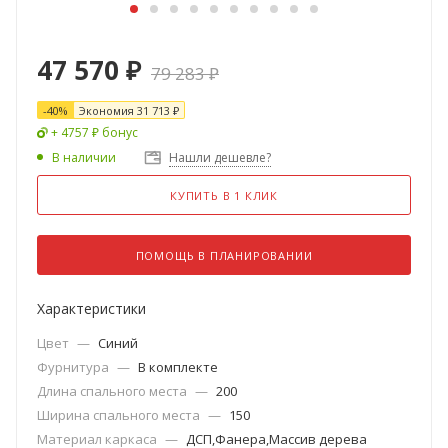
47 570
₽
79 283
₽
-
40
%
Экономия
31 713
₽
+ 4757 ₽ бонус
В наличии
Нашли дешевле?
КУПИТЬ В 1 КЛИК
ПОМОЩЬ В ПЛАНИРОВАНИИ
Характеристики
Цвет
—
Синий
Фурнитура
—
В комплекте
Длина спального места
—
200
Ширина спального места
—
150
Материал каркаса
—
ДСП,Фанера,Массив дерева