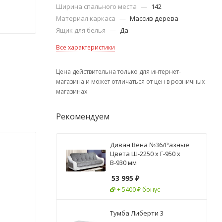
Ширина спального места
—
142
Материал каркаса
—
Массив дерева
Ящик для белья
—
Да
Все характеристики
Цена действительна только для интернет-
магазина и может отличаться от цен в розничных
магазинах
Рекомендуем
Диван Вена №36/Разные
Цвета Ш-2250 х Г-950 х
В-930 мм
53 995
₽
+ 5400 ₽ бонус
Тумба Либерти 3