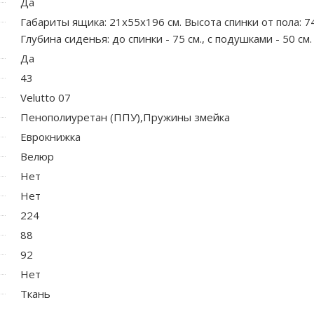
Да
Габариты ящика: 21х55х196 см. Высота спинки от пола: 74
Глубина сиденья: до спинки - 75 см., с подушками - 50 см.
Да
43
Velutto 07
Пенополиуретан (ППУ),Пружины змейка
Еврокнижка
Велюр
Нет
Нет
224
88
92
Нет
Ткань