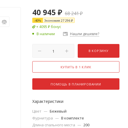
40 945
₽
68 241
₽
-
40
%
Экономия
27 296
₽
+ 4095 ₽ бонус
В наличии
Нашли дешевле?
В КОРЗИНУ
КУПИТЬ В 1 КЛИК
ПОМОЩЬ В ПЛАНИРОВАНИИ
Характеристики
Цвет
—
Бежевый
Фурнитура
—
В комплекте
Длина спального места
—
200