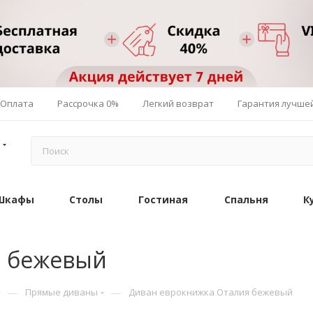
Оплата
Рассрочка 0%
Легкий возврат
Гарантия лучше
Шкафы
Столы
Гостиная
Спальня
К
я бежевый
—
—
Прямые диваны
Диван еврокнижка Оталия бежевый