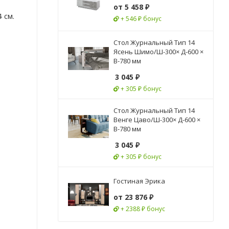
от
5 458 ₽
 см.
+ 546 ₽ бонус
Стол Журнальный Тип 14
Ясень Шимо/Ш-300× Д-600 ×
В-780 мм
3 045
₽
+ 305 ₽ бонус
Стол Журнальный Тип 14
Венге Цаво/Ш-300× Д-600 ×
В-780 мм
3 045
₽
+ 305 ₽ бонус
Гостиная Эрика
от
23 876 ₽
+ 2388 ₽ бонус