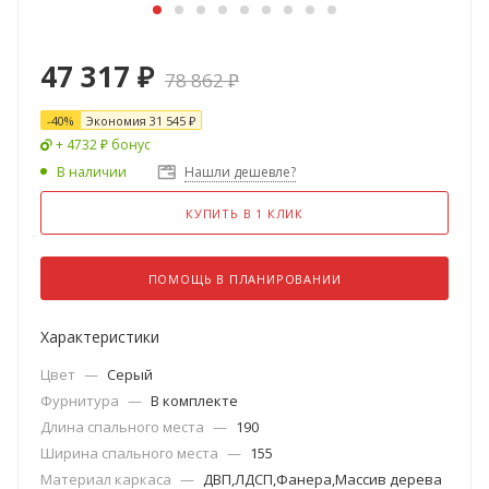
47 317
₽
78 862
₽
-
40
%
Экономия
31 545
₽
+ 4732 ₽ бонус
В наличии
Нашли дешевле?
КУПИТЬ В 1 КЛИК
ПОМОЩЬ В ПЛАНИРОВАНИИ
Характеристики
Цвет
—
Серый
Фурнитура
—
В комплекте
Длина спального места
—
190
Ширина спального места
—
155
Материал каркаса
—
ДВП,ЛДСП,Фанера,Массив дерева