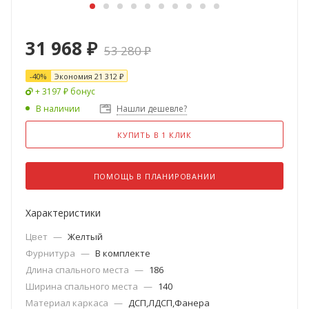
31 968
₽
53 280
₽
-
40
%
Экономия
21 312
₽
+ 3197 ₽ бонус
В наличии
Нашли дешевле?
КУПИТЬ В 1 КЛИК
ПОМОЩЬ В ПЛАНИРОВАНИИ
Характеристики
Цвет
—
Желтый
Фурнитура
—
В комплекте
Длина спального места
—
186
Ширина спального места
—
140
Материал каркаса
—
ДСП,ЛДСП,Фанера