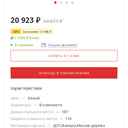
20 923
₽
34 871
₽
-
40
%
Экономия
13 948
₽
+ 2092 ₽ бонус
В наличии
Нашли дешевле?
КУПИТЬ В 1 КЛИК
ПОМОЩЬ В ПЛАНИРОВАНИИ
Характеристики
Цвет
—
Белый
Фурнитура
—
В комплекте
Длина спального места
—
187
Ширина спального места
—
110
Материал каркаса
—
ДСП,Фанера,Массив дерева