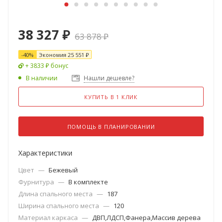
38 327
₽
63 878
₽
-
40
%
Экономия
25 551
₽
+ 3833 ₽ бонус
В наличии
Нашли дешевле?
КУПИТЬ В 1 КЛИК
ПОМОЩЬ В ПЛАНИРОВАНИИ
Характеристики
Цвет
—
Бежевый
Фурнитура
—
В комплекте
Длина спального места
—
187
Ширина спального места
—
120
Материал каркаса
—
ДВП,ЛДСП,Фанера,Массив дерева