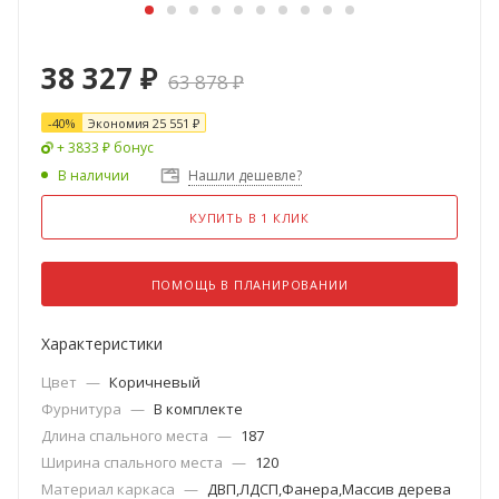
38 327
₽
63 878
₽
-
40
%
Экономия
25 551
₽
+ 3833 ₽ бонус
В наличии
Нашли дешевле?
КУПИТЬ В 1 КЛИК
ПОМОЩЬ В ПЛАНИРОВАНИИ
Характеристики
Цвет
—
Коричневый
Фурнитура
—
В комплекте
Длина спального места
—
187
Ширина спального места
—
120
Материал каркаса
—
ДВП,ЛДСП,Фанера,Массив дерева