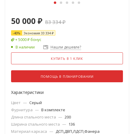
50 000
₽
83 334
₽
-
40
%
Экономия
33 334
₽
+ 5000 ₽ бонус
В наличии
Нашли дешевле?
КУПИТЬ В 1 КЛИК
ПОМОЩЬ В ПЛАНИРОВАНИИ
Характеристики
Цвет
—
Серый
Фурнитура
—
В комплекте
Длина спального места
—
200
Ширина спального места
—
136
Материал каркаса
—
ДСП,ДВП,ЛДСП,Фанера