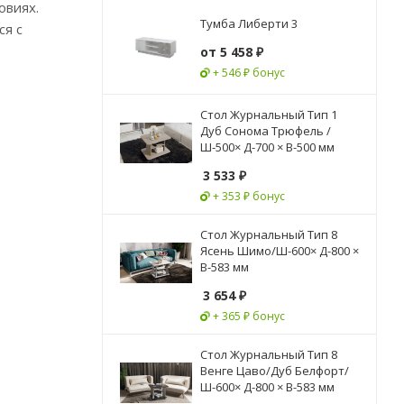
овиях.
Тумба Либерти 3
ся с
от
5 458 ₽
+ 546 ₽ бонус
Стол Журнальный Тип 1
Дуб Сонома Трюфель /
Ш-500× Д-700 × В-500 мм
3 533
₽
+ 353 ₽ бонус
Стол Журнальный Тип 8
Ясень Шимо/Ш-600× Д-800 ×
В-583 мм
3 654
₽
+ 365 ₽ бонус
Стол Журнальный Тип 8
Венге Цаво/Дуб Белфорт/
Ш-600× Д-800 × В-583 мм