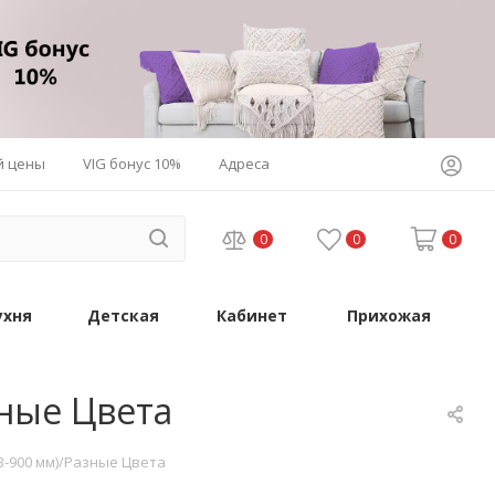
й цены
VIG бонус 10%
Адреса
0
0
0
ухня
Детская
Кабинет
Прихожая
зные Цвета
 В-900 мм)/Разные Цвета