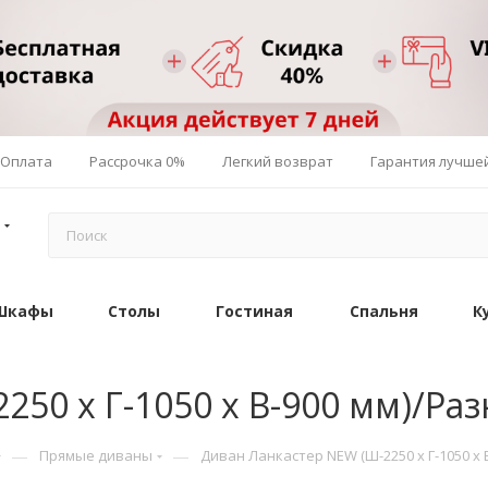
Оплата
Рассрочка 0%
Легкий возврат
Гарантия лучше
Шкафы
Столы
Гостиная
Спальня
К
250 х Г-1050 х В-900 мм)/Ра
—
—
Прямые диваны
Диван Ланкастер NEW (Ш-2250 х Г-1050 х