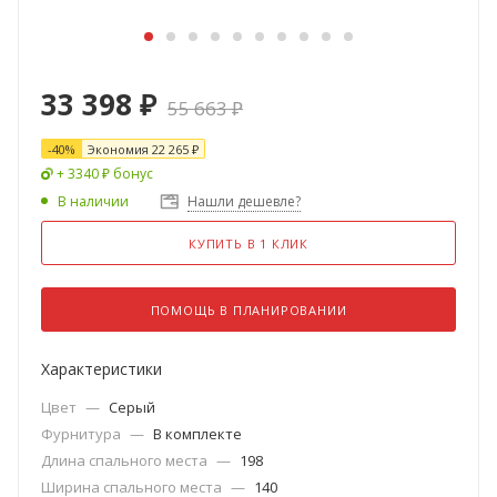
33 398
₽
55 663
₽
-
40
%
Экономия
22 265
₽
+ 3340 ₽ бонус
В наличии
Нашли дешевле?
КУПИТЬ В 1 КЛИК
ПОМОЩЬ В ПЛАНИРОВАНИИ
Характеристики
Цвет
—
Серый
Фурнитура
—
В комплекте
Длина спального места
—
198
Ширина спального места
—
140