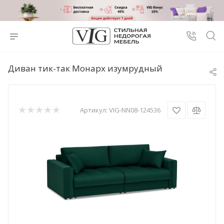
Диван тик-так Монарх изумрудный
Артикул:
VIG-NN08-124536