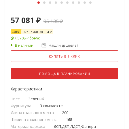
57 081
₽
95 135
₽
-
40
%
Экономия
38 054
₽
+ 5708 ₽ бонус
В наличии
Нашли дешевле?
КУПИТЬ В 1 КЛИК
ПОМОЩЬ В ПЛАНИРОВАНИИ
Характеристики
Цвет
—
Зеленый
Фурнитура
—
В комплекте
Длина спального места
—
200
Ширина спального места
—
168
Материал каркаса
—
ДСП,ДВП,ЛДСП,Фанера