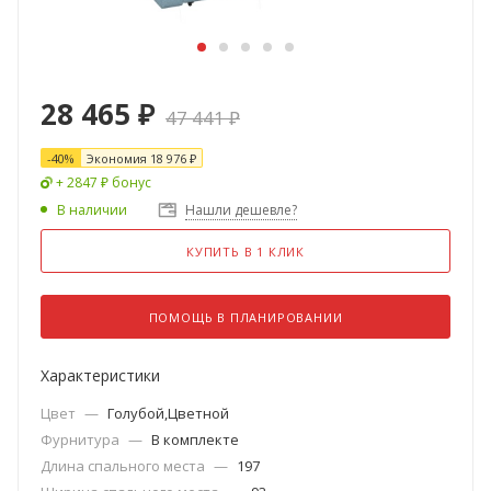
28 465
₽
47 441
₽
-
40
%
Экономия
18 976
₽
+ 2847 ₽ бонус
В наличии
Нашли дешевле?
КУПИТЬ В 1 КЛИК
ПОМОЩЬ В ПЛАНИРОВАНИИ
Характеристики
Цвет
—
Голубой,Цветной
Фурнитура
—
В комплекте
Длина спального места
—
197