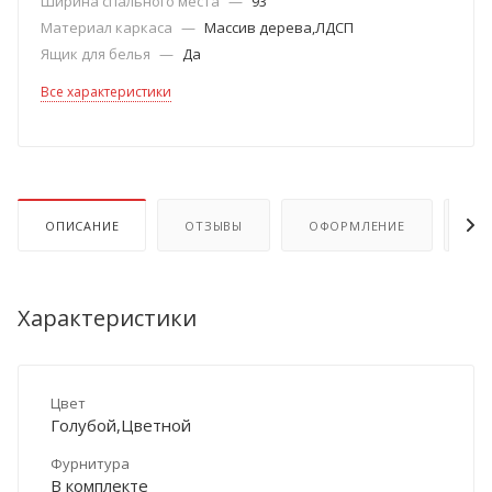
Ширина спального места
—
93
Материал каркаса
—
Массив дерева,ЛДСП
Ящик для белья
—
Да
Все характеристики
ОПИСАНИЕ
ОТЗЫВЫ
ОФОРМЛЕНИЕ
ОП
Характеристики
Цвет
Голубой,Цветной
Фурнитура
В комплекте