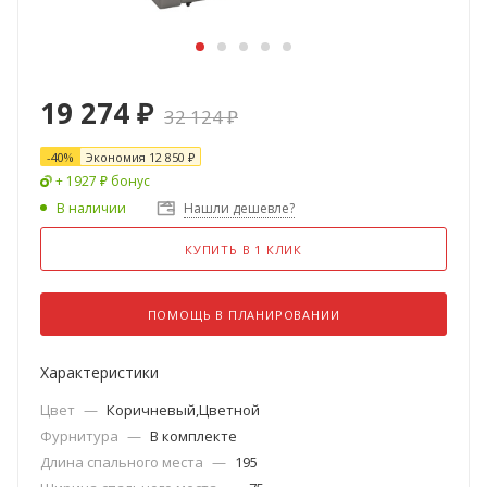
19 274
₽
32 124
₽
-
40
%
Экономия
12 850
₽
+ 1927 ₽ бонус
В наличии
Нашли дешевле?
КУПИТЬ В 1 КЛИК
ПОМОЩЬ В ПЛАНИРОВАНИИ
Характеристики
Цвет
—
Коричневый,Цветной
Фурнитура
—
В комплекте
Длина спального места
—
195