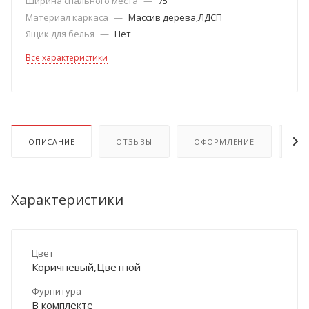
Ширина спального места
—
75
Материал каркаса
—
Массив дерева,ЛДСП
Ящик для белья
—
Нет
Все характеристики
ОПИСАНИЕ
ОТЗЫВЫ
ОФОРМЛЕНИЕ
ОП
Характеристики
Цвет
Коричневый,Цветной
Фурнитура
В комплекте